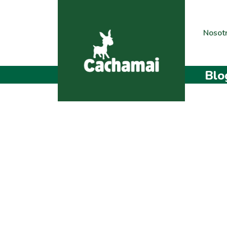
Nosot
Blo