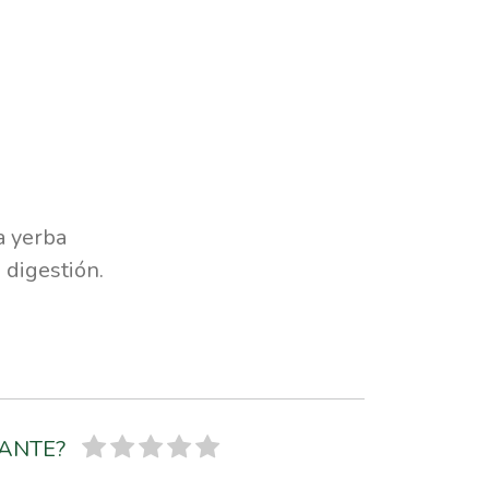
a yerba
 digestión.
SANTE?