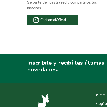
Sé parte de nuestra red y compartinos tus
historias.
CachamaiOficial
Inscribite y recibí las últimas
novedades.
Inicio
Elegí t