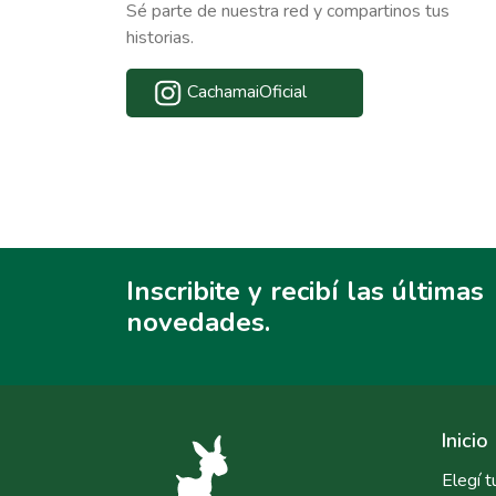
Sé parte de nuestra red y compartinos tus
historias.
CachamaiOficial
Inscribite y recibí las últimas
novedades.
Inicio
Elegí t