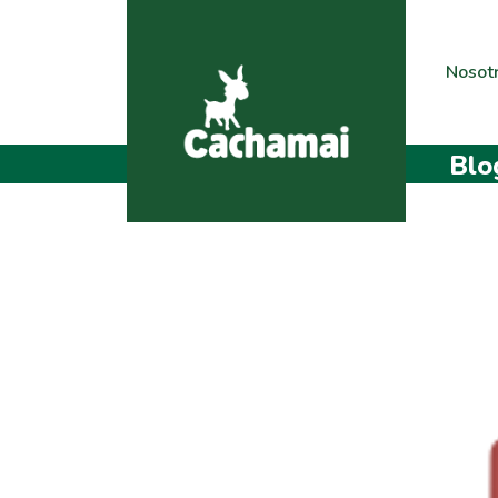
Nosot
Blo