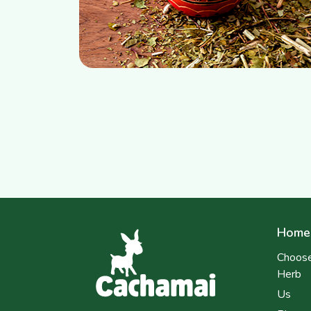
Home
Choose
Herb
Us