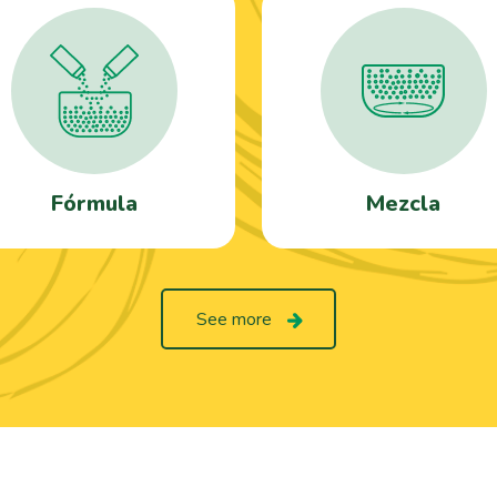
Fórmula
Mezcla
See more